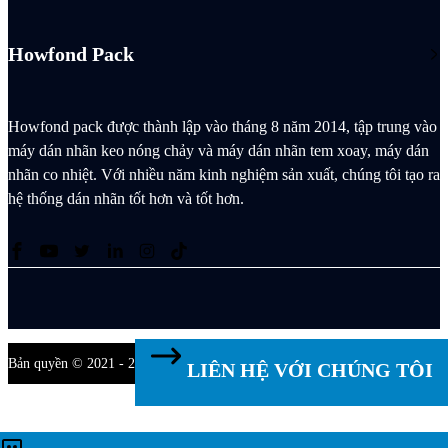
Howfond Pack
Howfond pack được thành lập vào tháng 8 năm 2014, tập trung vào
máy dán nhãn keo nóng chảy và máy dán nhãn tem xoay, máy dán
nhãn co nhiệt. Với nhiều năm kinh nghiệm sản xuất, chúng tôi tạo ra
hệ thống dán nhãn tốt hơn và tốt hơn.
Bản quyền © 2021 - 2027 Singoo. Đã được bảo lưu mọi quyền.
LIÊN HỆ VỚI CHÚNG TÔI
Liên hệ với chúng tôi