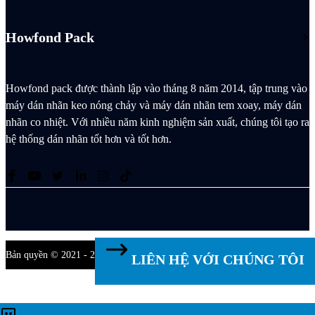
Howfond Pack
Howfond pack được thành lập vào tháng 8 năm 2014, tập trung vào
máy dán nhãn keo nóng chảy và máy dán nhãn tem xoay, máy dán
nhãn co nhiệt. Với nhiều năm kinh nghiệm sản xuất, chúng tôi tạo ra
hệ thống dán nhãn tốt hơn và tốt hơn.
Bản quyền © 2021 - 2027 Singoo. Đã được bảo lưu mọi quyền.
LIÊN HỆ VỚI CHÚNG TÔI
Liên hệ với chúng tôi